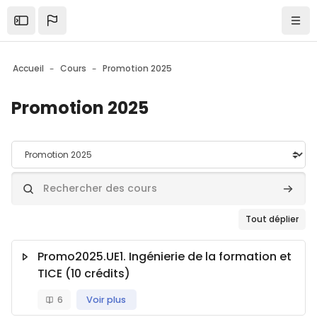
Skip to sidebar navigation menu
Skip to mobile navigation menu
Skip to top bar navigation menu
Skip to page footer
Passer au contenu principal
Ouvrir la barre latérale
Navi
Accueil
Cours
Promotion 2025
Promotion 2025
Catégories de cours
Rechercher des cours
Recher
Tout déplier
Promo2025.UE1. Ingénierie de la formation et
TICE (10 crédits)
6
Voir plus