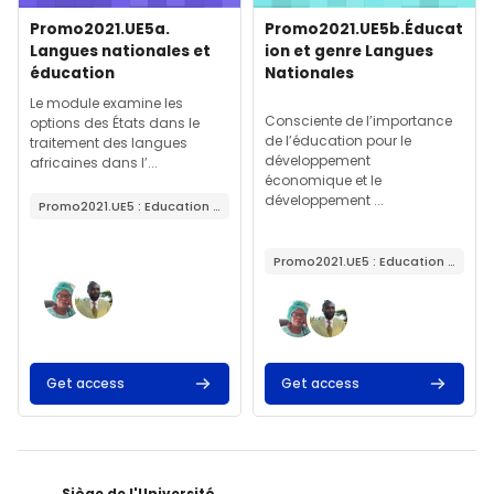
Image de cours
Nom du cours
Image de cours
Nom du cours
Promo2021.UE5a.
Promo2021.UE5b.Éducat
Langues nationales et
ion et genre Langues
éducation
Nationales
Résumé du cours :
Résumé du cours :
Le module examine les
Consciente de l’importance
options des États dans le
de l’éducation pour le
traitement des langues
développement
africaines dans l’...
économique et le
développement ...
Promo2021.UE5 : Education et développement (5 Cr)
Promo2021.UE5 : Education et développement (5 Cr)
Get access
Get access
Siège de l'Université