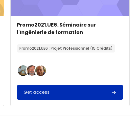
Image de cours
Nom du cours
Promo2021.UE6. Séminaire sur
l'Ingénierie de formation
Résumé du cours :
Promo2021.UE6 : Projet Professionnel (15 Crédits)
Get access