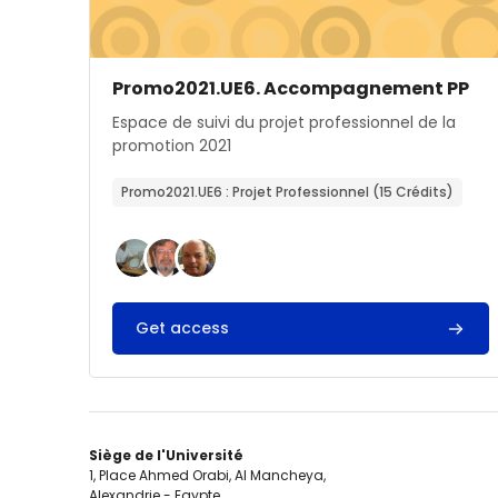
Image de cours
Nom du cours
Promo2021.UE6. Accompagnement PP
Résumé du cours :
Espace de suivi du projet professionnel de la
promotion 2021
Promo2021.UE6 : Projet Professionnel (15 Crédits)
Get access
Siège de l'Université
1, Place Ahmed Orabi, Al Mancheya,
Alexandrie - Egypte