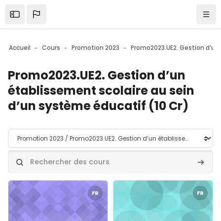
Skip to sidebar navigation menu
Skip to mobile navigation menu
Skip to top bar navigation menu
Skip to page footer
Passer au contenu principal
Ouvrir la barre latérale
Navi
Accueil
Cours
Promotion 2023
Promo2023.UE2. Gestion d’un
établissement scolaire au sein
d’un système éducatif (10 Cr)
Catégories de cours
Rechercher des cours
Recher
Image de cours" Promo23:UE2b.Les acteurs de la gestion du 
Image de cours" Promo23.UE2a
FR
FR