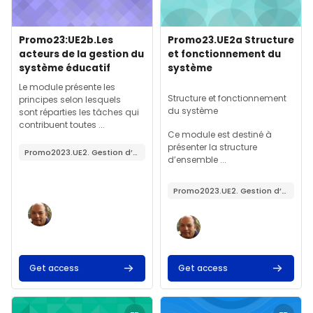
Image de cours
Nom du cours
Image de cours
Nom du cours
Promo23:UE2b.Les
Promo23.UE2a Structure
acteurs de la gestion du
et fonctionnement du
système éducatif
système
Résumé du cours :
Résumé du cours :
Le module présente les
Structure et fonctionnement
principes selon lesquels
du système
sont réparties les tâches qui
contribuent toutes ...
Ce module est destiné à
présenter la structure
Promo2023.UE2. Gestion d’un établissement scolaire au sein d’un système éducatif (10 Cr)
d’ensemble ...
Promo2023.UE2. Gestion d’un établissement scolaire au sein d’un système éducatif (10 Cr)
Get access
Get access
Image de cours" Promo2023.UE2c.Orientation du système et ré
Image de cours" Promo2023.UE2d