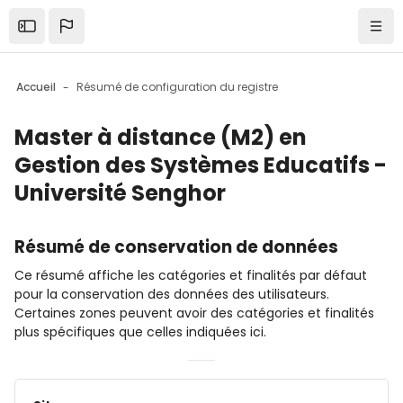
Skip to sidebar navigation menu
Skip to mobile navigation menu
Skip to top bar navigation menu
Skip to page footer
Passer au contenu principal
Ouvrir la barre latérale
Navi
Accueil
Résumé de configuration du registre
Master à distance (M2) en
Gestion des Systèmes Educatifs -
Université Senghor
Résumé de conservation de données
Ce résumé affiche les catégories et finalités par défaut
pour la conservation des données des utilisateurs.
Certaines zones peuvent avoir des catégories et finalités
plus spécifiques que celles indiquées ici.