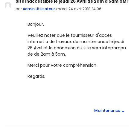
Nombre de réponses : 0
Site inaccessible le jeudi 26 Avril de 2am à 5am GMT
par
Admin Utilisateur
,
mardi 24 avril 2018, 14:06
Bonjour,
Veuillez noter
que le fournisseur d'accès
internet a de travaux de maintenance le jeudi
26 Avril et la connexion du site sera interrompu
de de 2am à 5am.
Merci pour votre compréhension
Regards,
Maintenance →
Blocs