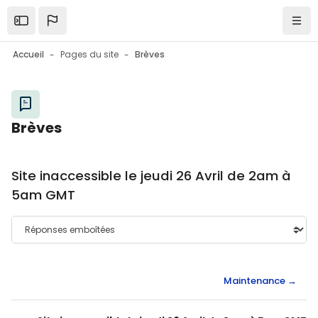
Skip to sidebar navigation menu
Skip to mobile navigation menu
Skip to top bar navigation menu
Skip to page footer
Passer au contenu principal
Ouvrir la barre latérale
Navi
Accueil
Pages du site
Brèves
Blocs
Brèves
Blocs
Site inaccessible le jeudi 26 Avril de 2am à
5am GMT
Maintenance →