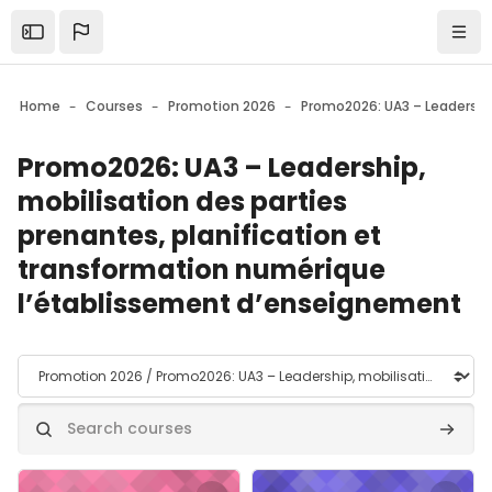
Skip to sidebar navigation menu
Skip to mobile navigation menu
Skip to top bar navigation menu
Skip to page footer
Skip to main content
Ouvrir la barre latérale
Navi
Home
Courses
Promotion 2026
Promo2026: UA3 – Leadership,
mobilisation des parties
prenantes, planification et
transformation numérique
l’établissement d’enseignement
Course categories
Search courses
Search
Course image" UA3a - Leadership éducatif et développement
Course image" UA3b - Transform