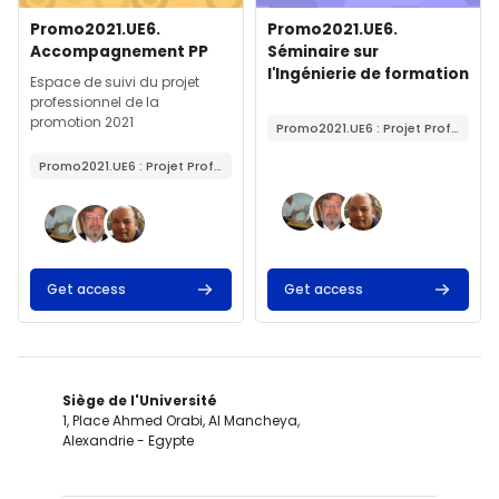
Image de cours
Nom du cours
Image de cours
Nom du cours
Promo2021.UE6.
Promo2021.UE6.
Accompagnement PP
Séminaire sur
l'Ingénierie de formation
Résumé du cours :
Espace de suivi du projet
professionnel de la
Résumé du cours :
promotion 2021
Promo2021.UE6 : Projet Professionnel (15 Crédits)
Promo2021.UE6 : Projet Professionnel (15 Crédits)
Get access
Get access
Siège de l'Université
1, Place Ahmed Orabi, Al Mancheya,
Alexandrie - Egypte